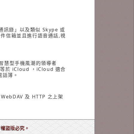
通訊錄」以及類似 Skype 或
子郵件信箱並且進行語音通話,視
，智慧型手機風潮的領導者
loud ，iCloud 適合
電話簿。
bDAV 及 HTTP 之上架
尊重智財權盜版必究。