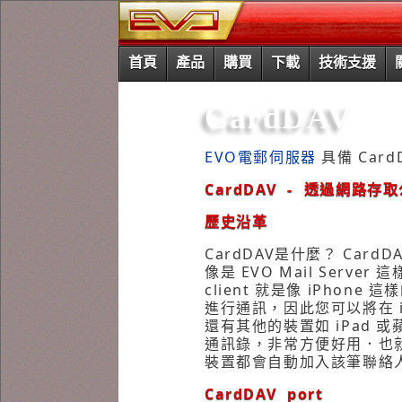
首頁
產品
購買
下載
技術支援
CardDAV
EVO電郵伺服器
具備 CardD
CardDAV - 透過網路
歷史沿革
CardDAV是什麼？ Card
像是 EVO Mail Ser
client 就是像 iPhone
進行通訊，因此您可以將在 iP
還有其他的裝置如 iPad 
通訊錄，非常方便好用．也就是說
裝置都會自動加入該筆聯絡
CardDAV port