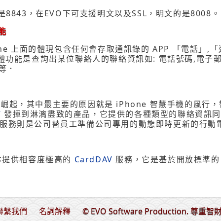
是8843，在EVO下可支援明文以及SSL，明文的是8008。
功能
one 上面的體現包含任何會存取通訊錄的 APP 「電話」,「
，具體功能是查詢出某位聯絡人的聯絡資訊如: 電話號碼,電
等．
崛起，其中最主要的原因就是 iPhone 智慧手機的風行
V
發揮到淋漓盡致的產品，它提供的各種類型的聯絡資訊同等於 iC
供的服務則是公司替員工準備公司專用的動態即時更新的行動
 版本提供相容度極高的
CardDAV
服務，它是基於開放標準的 We
聯繫我們
名詞解釋
© EVO Software Production. 