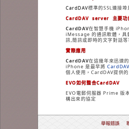
CardDAV
標準的SSL連接埠
CardDAV server 主要
CardDAV
在智慧手機 iPh
iMessage 的通訊軟體
訊,簡訊或即時的文字對話等
實際應用
CardDAV
在這幾年來迅速的
iPhone 是最早將
CardDA
個人使用，CardDAV提
EVO如何整合CardDAV
EVO電郵伺服器 Prime
構出來的協定
舉報錯誤